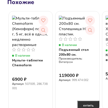
Похожие
В наличии
Подъемный стол
200х80 см.
К
В наличии
Столешница HPL
в
Мульти-таблетки
Витапром
пластик.
X
Chemoform
C
(Кемоформ) по 200 г,
5 кг, всё в одном,
119000
₽
6900
₽
А
медленно
Артикул:
999.474.002
Артикул:
507005, 286.738.
растворимые
001
БЫСТРАЯ
В
В КОРЗИНУ
КУПИТЬ