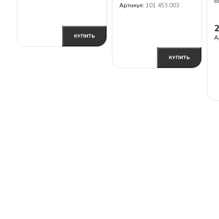
В
Артикул:
101.453.003
В КОРЗИНУ
КУПИТЬ
А
В КОРЗИНУ
КУПИТЬ
В