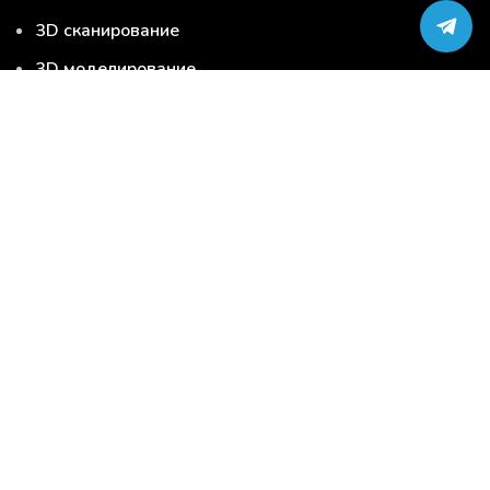
3D сканирование
3D моделирование
Серийная 3D печать
Сервис-центр по ремонту 3D-принтеров
Загрузи модель и закажи 3D печать
3D печать
3D сканирование
3D моделирование
Серийная 3D печать
Услуги
3D материалы
3D продукция
Запчасти для 3D принтера