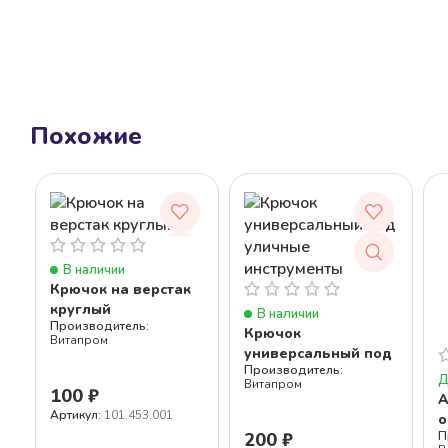
Похожие
В наличии
Крючок на верстак
круглый
В наличии
Крючок
Витапром
универсальный под
уличные
Д
Витапром
инструменты
100
₽
А
Артикул:
101.453.001
о
200
₽
2