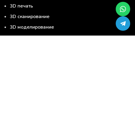
3D печать
3D сканирование
3D моделирование
Серийная 3D печать
Сервис-центр по ремонту 3D-принтеров
Загрузи модель и закажи 3D печать
3D печать
3D сканирование
3D моделирование
Серийная 3D печать
Услуги
3D материалы
3D продукция
Запчасти для 3D принтера