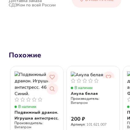
Доставка заказа
СДЭКом по всей России
Похожие
В наличии
Акула белая
Витапром
В наличии
Подвижный дракон.
П
Игрушка антистресс.
И
200
₽
46 см. Синий.
4
Артикул:
101.621.007
Витапром
В