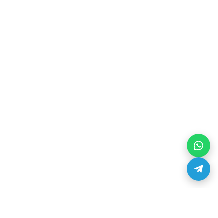
Оплата и доставка
Реквизиты
Контакты
О нас
Вакансии
Оплата и доставка
Реквизиты
Контакты
Услуги
Сервис-центр по ремонту 3D-принтеров
Загрузи модель и закажи 3D печать
3D печать
3D сканирование