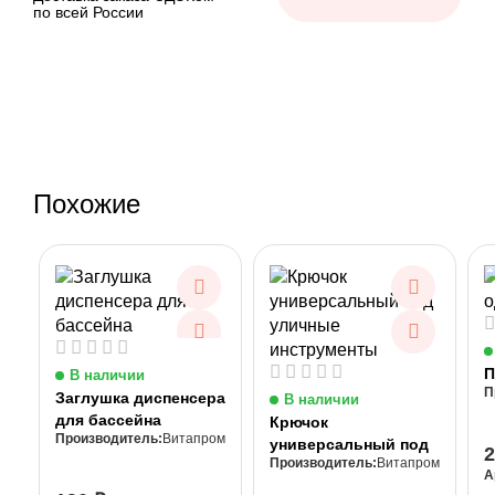
по всей России
Похожие
П
В наличии
Заглушка диспенсера
В наличии
для бассейна
Крючок
Витапром
универсальный под
Витапром
уличные
А
инструменты