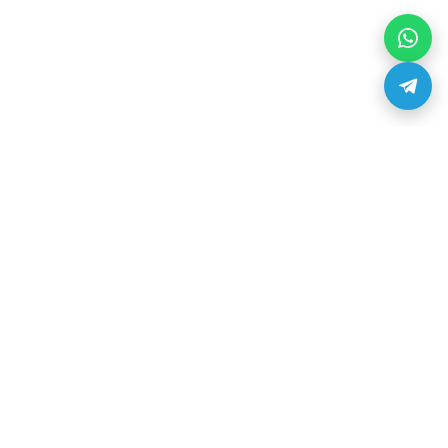
3D печать
3D сканирование
3D моделирование
Серийная 3D печать
Сервис-центр по ремонту 3D-принтеров
Загрузи модель и закажи 3D печать
3D печать
3D сканирование
3D моделирование
Серийная 3D печать
Услуги
3D материалы
3D продукция
Запчасти для 3D принтера