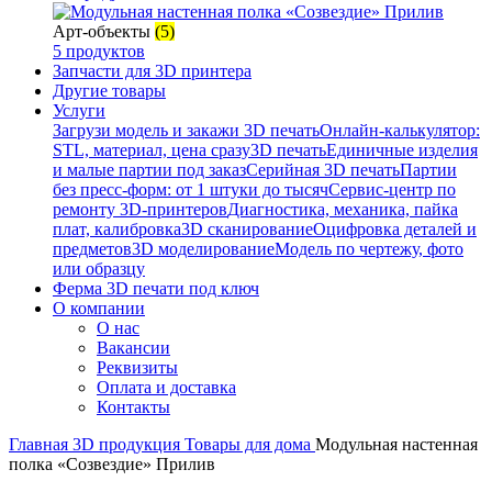
Арт-объекты
(5)
5 продуктов
Запчасти для 3D принтера
Другие товары
Услуги
Загрузи модель и закажи 3D печать
Онлайн-калькулятор:
STL, материал, цена сразу
3D печать
Единичные изделия
и малые партии под заказ
Серийная 3D печать
Партии
без пресс-форм: от 1 штуки до тысяч
Сервис-центр по
ремонту 3D-принтеров
Диагностика, механика, пайка
плат, калибровка
3D сканирование
Оцифровка деталей и
предметов
3D моделирование
Модель по чертежу, фото
или образцу
Ферма 3D печати под ключ
О компании
О нас
Вакансии
Реквизиты
Оплата и доставка
Контакты
Главная
3D продукция
Товары для дома
Модульная настенная
полка «Созвездие» Прилив