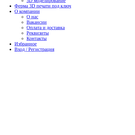
3D моделирование
Ферма 3D печати под ключ
О компании
О нас
Вакансии
Оплата и доставка
Реквизиты
Контакты
Избранное
Вход / Регистрация
Пункты выдачи заказов Московской области:
г. Мытищи, ул. Веры Волошиной, д. 56
г. Руза, территория Микрорайон, д. 6Б
8.00 — 17.00 понедельник — суббота
воскресенье — выходной
+7 (499) 677-24-07
vitaprom@gmail.com
Корзина
Закрыть