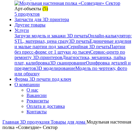
Арт-объекты
(5)
5 продуктов
Запчасти для 3D принтера
Другие товары
Услуги
Загрузи модель и закажи 3D печать
Онлайн-калькулятор:
STL, материал, цена сразу
3D печать
Единичные изделия
и малые партии под заказ
Серийная 3D печать
Партии
без пресс-форм: от 1 штуки до тысяч
Сервис-центр по
ремонту 3D-принтеров
Диагностика, механика, пайка
плат, калибровка
3D сканирование
Оцифровка деталей и
предметов
3D моделирование
Модель по чертежу, фото
или образцу
Ферма 3D печати под ключ
О компании
О нас
Вакансии
Реквизиты
Оплата и доставка
Контакты
Главная
3D продукция
Товары для дома
Модульная настенная
полка «Созвездие» Сектор