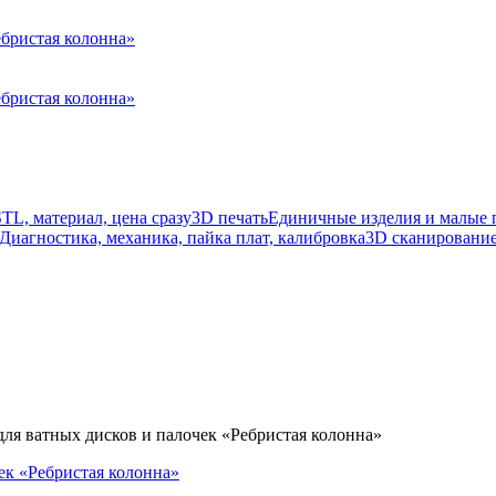
TL, материал, цена сразу
3D печать
Единичные изделия и малые п
Диагностика, механика, пайка плат, калибровка
3D сканировани
ля ватных дисков и палочек «Ребристая колонна»