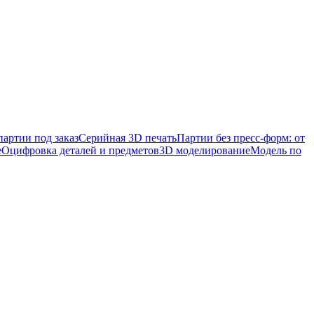
артии под заказ
Серийная 3D печать
Партии без пресс-форм: от
е
Оцифровка деталей и предметов
3D моделирование
Модель по