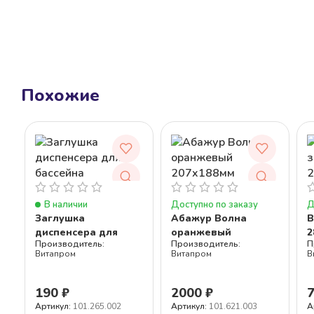
Похожие
В наличии
Доступно по заказу
Д
Заглушка
Абажур Волна
В
диспенсера для
оранжевый
2
бассейна
207×188мм
Витапром
Витапром
В
190
₽
2000
₽
Артикул:
101.265.002
Артикул:
101.621.003
А