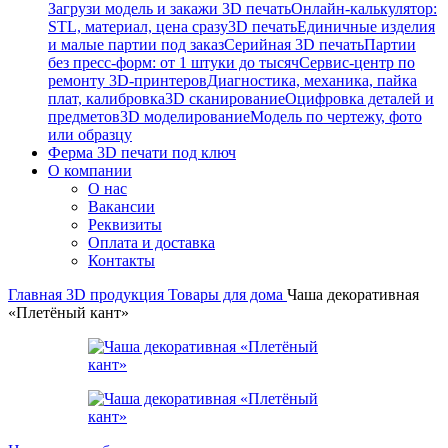
Загрузи модель и закажи 3D печать
Онлайн-калькулятор:
STL, материал, цена сразу
3D печать
Единичные изделия
и малые партии под заказ
Серийная 3D печать
Партии
без пресс-форм: от 1 штуки до тысяч
Сервис-центр по
ремонту 3D-принтеров
Диагностика, механика, пайка
плат, калибровка
3D сканирование
Оцифровка деталей и
предметов
3D моделирование
Модель по чертежу, фото
или образцу
Ферма 3D печати под ключ
О компании
О нас
Вакансии
Реквизиты
Оплата и доставка
Контакты
Главная
3D продукция
Товары для дома
Чаша декоративная
«Плетёный кант»