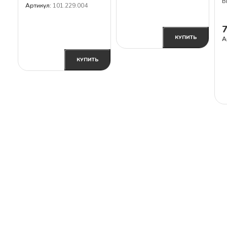
В
и
Артикул:
101.229.004
с
1
В КОРЗИНУ
КУПИТЬ
А
В КОРЗИНУ
КУПИТЬ
В