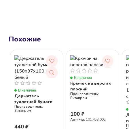
Похожие
В наличии
Крючок на верстак
плоский
В наличии
Держатель
Витапром
туалетной бумаги
(150x97x100 мм),
Витапром
белый
100
₽
Д
Артикул:
101.453.002
г
440
₽
р