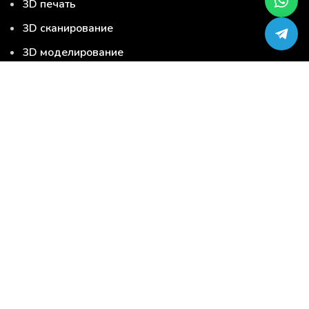
3D печать
3D сканирование
3D моделирование
Серийная 3D печать
Сервис-центр по ремонту 3D-принтеров
Загрузи модель и закажи 3D печать
3D печать
3D сканирование
3D моделирование
Серийная 3D печать
Услуги
3D материалы
3D продукция
Запчасти для 3D принтера