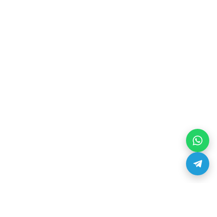
Контакты
О нас
Вакансии
Оплата и доставка
Реквизиты
Контакты
Услуги
Сервис-центр по ремонту 3D-принтеров
Загрузи модель и закажи 3D печать
3D печать
3D сканирование
3D моделирование
Серийная 3D печать