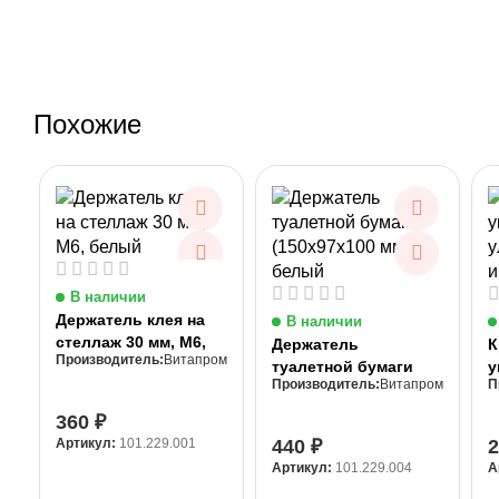
Похожие
В наличии
Держатель клея на
В наличии
стеллаж 30 мм, М6,
Держатель
К
Витапром
белый
туалетной бумаги
у
Витапром
(150x97x100 мм),
у
белый
и
360
₽
Артикул:
101.229.001
440
₽
Артикул:
101.229.004
А