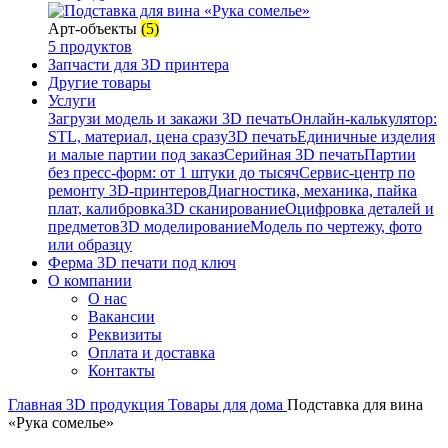
Арт-объекты
(5)
5 продуктов
Запчасти для 3D принтера
Другие товары
Услуги
Загрузи модель и закажи 3D печать
Онлайн-калькулятор:
STL, материал, цена сразу
3D печать
Единичные изделия
и малые партии под заказ
Серийная 3D печать
Партии
без пресс-форм: от 1 штуки до тысяч
Сервис-центр по
ремонту 3D-принтеров
Диагностика, механика, пайка
плат, калибровка
3D сканирование
Оцифровка деталей и
предметов
3D моделирование
Модель по чертежу, фото
или образцу
Ферма 3D печати под ключ
О компании
О нас
Вакансии
Реквизиты
Оплата и доставка
Контакты
Главная
3D продукция
Товары для дома
Подставка для вина
«Рука сомелье»