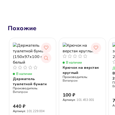
Похожие
В наличии
Крючок на верстак
Д
круглый
В
В наличии
2
Держатель
Витапром
туалетной бумаги
В
(150x97x100 мм),
Витапром
белый
100
₽
Артикул:
101.453.001
440
₽
А
Артикул:
101.229.004