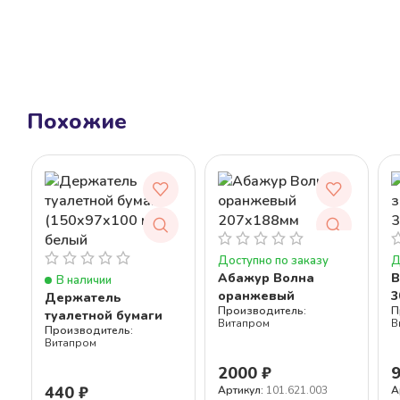
Похожие
Доступно по заказу
Д
Абажур Волна
В
В наличии
оранжевый
3
Держатель
207×188мм
туалетной бумаги
Витапром
В
(150x97x100 мм),
Витапром
белый
2000
₽
440
₽
Артикул:
101.621.003
А