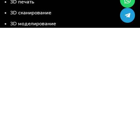
3D печать
3D сканирование
3D моделирование
Серийная 3D печать
Сервис-центр по ремонту 3D-принтеров
Загрузи модель и закажи 3D печать
3D печать
3D сканирование
3D моделирование
Серийная 3D печать
Услуги
3D материалы
3D продукция
Запчасти для 3D принтера