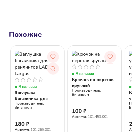
Похожие
В наличии
Крючок на верстак
круглый
В наличии
Заглушка
К
Витапром
багажника для
у
рейлингов LADA
у
Витапром
В
Largus
и
100
₽
Артикул:
101.453.001
180
₽
Артикул:
101.265.001
А