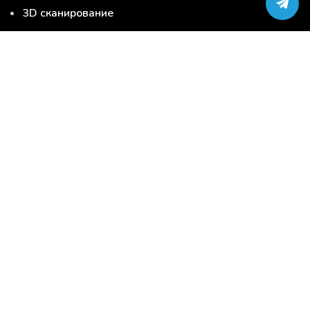
3D сканирование
3D моделирование
Серийная 3D печать
Сервис-центр по ремонту 3D-принтеров
Загрузи модель и закажи 3D печать
3D печать
3D сканирование
3D моделирование
Серийная 3D печать
Услуги
3D материалы
3D продукция
Запчасти для 3D принтера
Другие товары