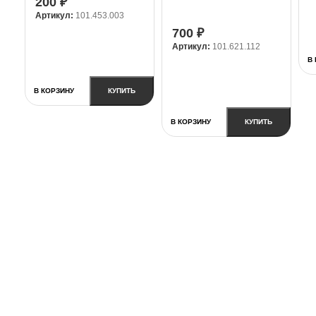
200
₽
стёганной ткани,
Артикул:
101.453.003
14х14х12 см, серый
700
₽
Артикул:
101.621.112
В
В КОРЗИНУ
КУПИТЬ
В КОРЗИНУ
КУПИТЬ