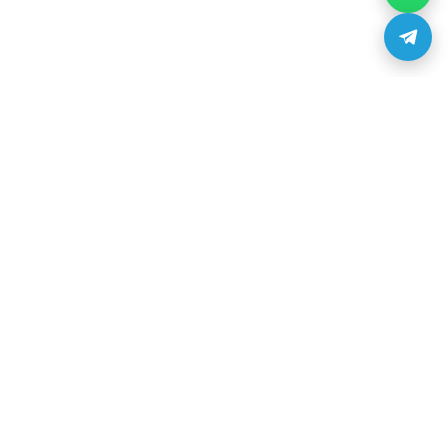
3D печать
3D сканирование
3D моделирование
Серийная 3D печать
Сервис-центр по ремонту 3D-принтеров
Загрузи модель и закажи 3D печать
3D печать
3D сканирование
3D моделирование
Серийная 3D печать
Услуги
3D материалы
3D продукция
Запчасти для 3D принтера