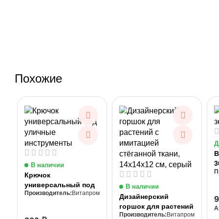
Похожие
Д
В
3
В наличии
Крючок
универсальный под
В наличии
Витапром
уличные
Дизайнерский
инструменты
горшок для растений
А
Витапром
с имитацией