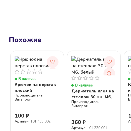
Похожие
В наличии
Крючок на верстак
К
В наличии
плоский
к
Держатель клея на
стеллаж 30 мм, М6,
Витапром
В
белый
Витапром
100
₽
360
₽
Артикул:
101.453.002
А
Артикул:
101.229.001