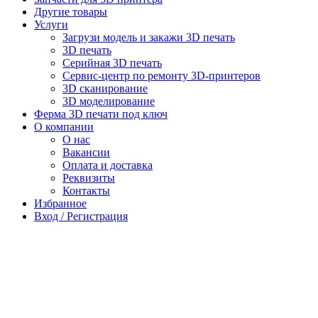
Другие товары
Услуги
Загрузи модель и закажи 3D печать
3D печать
Серийная 3D печать
Сервис-центр по ремонту 3D-принтеров
3D сканирование
3D моделирование
Ферма 3D печати под ключ
О компании
О нас
Вакансии
Оплата и доставка
Реквизиты
Контакты
Избранное
Вход / Регистрация
Пункты выдачи заказов Московской области:
г. Мытищи, ул. Веры Волошиной, д. 56
г. Руза, территория Микрорайон, д. 6Б
8.00 — 17.00 понедельник — суббота
воскресенье — выходной