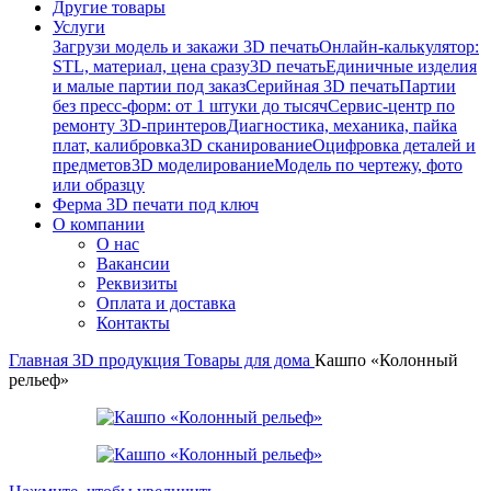
Другие товары
Услуги
Загрузи модель и закажи 3D печать
Онлайн-калькулятор:
STL, материал, цена сразу
3D печать
Единичные изделия
и малые партии под заказ
Серийная 3D печать
Партии
без пресс-форм: от 1 штуки до тысяч
Сервис-центр по
ремонту 3D-принтеров
Диагностика, механика, пайка
плат, калибровка
3D сканирование
Оцифровка деталей и
предметов
3D моделирование
Модель по чертежу, фото
или образцу
Ферма 3D печати под ключ
О компании
О нас
Вакансии
Реквизиты
Оплата и доставка
Контакты
Главная
3D продукция
Товары для дома
Кашпо «Колонный
рельеф»