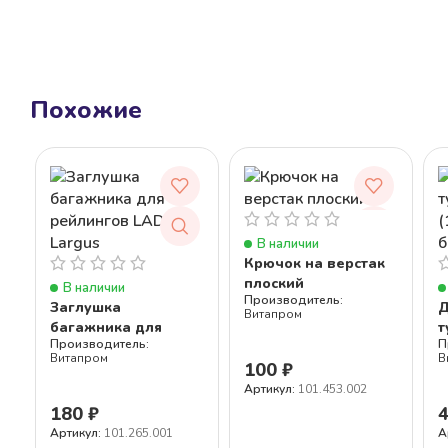
Похожие
В наличии
Крючок на верстак
плоский
В наличии
Заглушка
Д
Витапром
багажника для
т
рейлингов LADA
(
Витапром
В
Largus
б
100
₽
Артикул:
101.453.002
180
₽
Артикул:
101.265.001
А