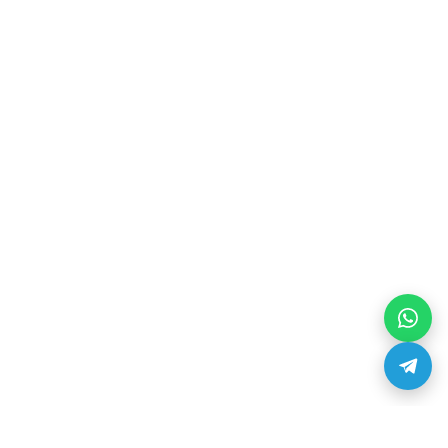
Оплата и доставка
Реквизиты
Контакты
О нас
Вакансии
Оплата и доставка
Реквизиты
Контакты
Услуги
Сервис-центр по ремонту 3D-принтеров
Загрузи модель и закажи 3D печать
3D печать
3D сканирование