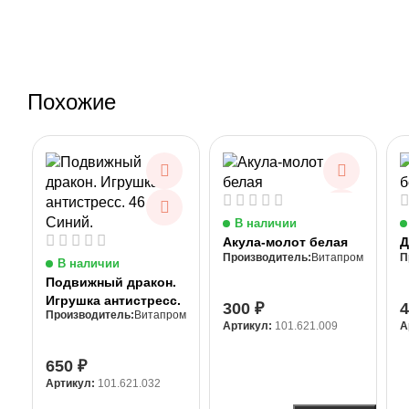
Похожие
В наличии
Акула-молот белая
Д
Витапром
В наличии
Подвижный дракон.
Игрушка антистресс.
300
₽
Витапром
46 см. Синий.
Артикул:
101.621.009
А
650
₽
Артикул:
101.621.032