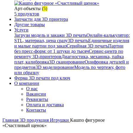
Арт-объекты
(5)
5 продуктов
Запчасти для 3D принтера
Другие товары
Услуги
Загрузи модель и закажи 3D печать
Онлайн-калькулятор:
STL, материал, цена сразу
3D печать
Единичные изделия
и малые партии под заказ
Серийная 3D печать
Партии
без пресс-форм: от 1 штуки до тысяч
Сервис-центр по
ремонту 3D-принтеров
Диагностика, механика, пайка
плат, калибровка
3D сканирование
Оцифровка деталей и
предметов
3D моделирование
Модель по чертежу, фото
или образцу
Ферма 3D печати под ключ
О компании
О нас
Вакансии
Реквизиты
Оплата и доставка
Контакты
Главная
3D продукция
Игрушки
Кашпо фигурное
«Счастливый щенок»