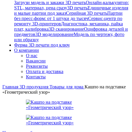
Загрузи модель и закажи 3D печать
Онлайн-калькулятор:
STL, материал, цена сразу
3D печать
Единичные изделия
и малые партии под заказ
Серийная 3D печать
Партии
без пресс-форм: от 1 штуки до тысяч
Сервис-центр по
ремонту 3D-принтеров
Диагностика, механика, пайка
плат, калибровка
3D сканирование
Оцифровка деталей и
предметов
3D моделирование
Модель по чертежу, фото
или образцу
Ферма 3D печати под ключ
О компании
О нас
Вакансии
Реквизиты
Оплата и доставка
Контакты
Главная
3D продукция
Товары для дома
Кашпо на подставке
«Геометрический узор»