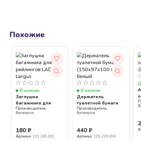
Похожие
Д
А
В наличии
В наличии
о
Заглушка
Держатель
2
багажника для
туалетной бумаги
В
рейлингов LADA
(150x97x100 мм),
Витапром
Витапром
Largus
белый
180
₽
440
₽
А
Артикул:
101.265.001
Артикул:
101.229.004