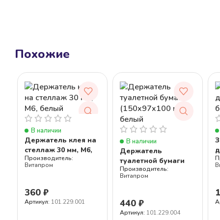
Похожие
В наличии
Держатель клея на
З
В наличии
стеллаж 30 мм, М6,
д
Держатель
белый
б
туалетной бумаги
Витапром
В
(150x97x100 мм),
Витапром
белый
360
₽
440
₽
Артикул:
101.229.001
А
Артикул:
101.229.004