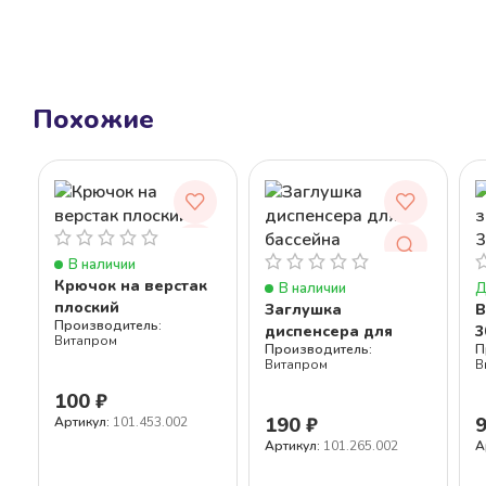
Похожие
В наличии
Крючок на верстак
В наличии
Д
плоский
Заглушка
В
диспенсера для
3
Витапром
бассейна
Витапром
В
100
₽
190
₽
Артикул:
101.453.002
Артикул:
101.265.002
А