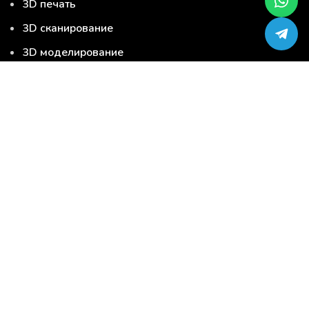
3D печать
3D сканирование
3D моделирование
Серийная 3D печать
Сервис-центр по ремонту 3D-принтеров
Загрузи модель и закажи 3D печать
3D печать
3D сканирование
3D моделирование
Серийная 3D печать
Услуги
3D материалы
3D продукция
Запчасти для 3D принтера