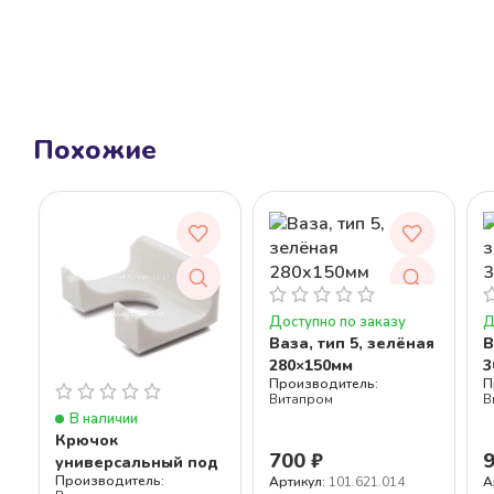
Похожие
Доступно по заказу
Д
Ваза, тип 5, зелёная
В
280×150мм
3
Витапром
В
В наличии
Крючок
700
₽
универсальный под
Артикул:
101.621.014
А
уличные