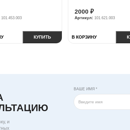
2000
₽
:
Артикул:
101.453.003
101.621.003
НУ
КУПИТЬ
В КОРЗИНУ
К
ВАШЕ ИМЯ *
А
УЛЬТАЦИЮ
ку, и
тных