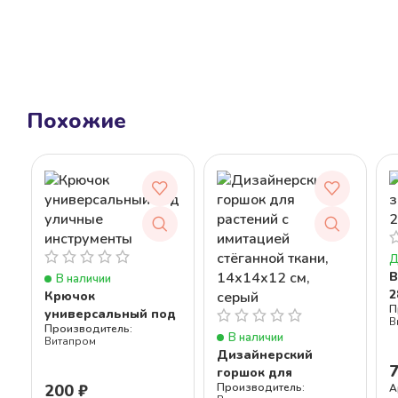
Похожие
Д
В
В наличии
2
Крючок
универсальный под
В
уличные
В наличии
Витапром
инструменты
Дизайнерский
горшок для
200
₽
А
растений с