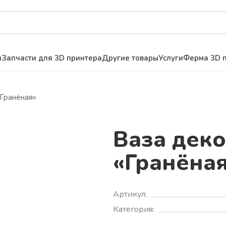
я
Запчасти для 3D принтера
Другие товары
Услуги
Ферма 3D п
«Гранёная»
Ваза дек
«Гранёна
Артикул:
Категория: