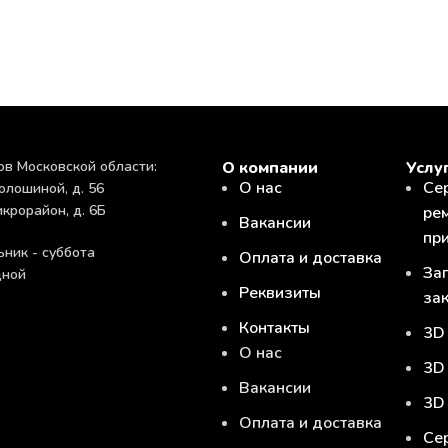
ов Московской области:
О компании
Услу
О нас
Се
олошиной, д. 56
икрорайон, д. 6Б
ре
Вакансии
пр
ьник - суббота
Оплата и доставка
За
дной
Реквизиты
за
Контакты
3D
О нас
3D
Вакансии
3D
Оплата и доставка
Се