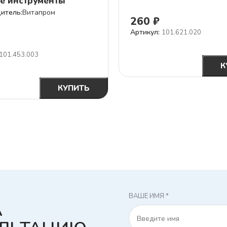
е инструменты
Витапром
260
₽
Артикул:
101.621.020
101.453.003
Б
В КОРЗИНУ
К
ПО
БЫСТРАЯ
О
НУ
КУПИТЬ
ПОКУПКА С
КАР
ОПЛАТОЙ
КАРТОЙ ИЛИ
СБП
ВАШЕ ИМЯ *
А