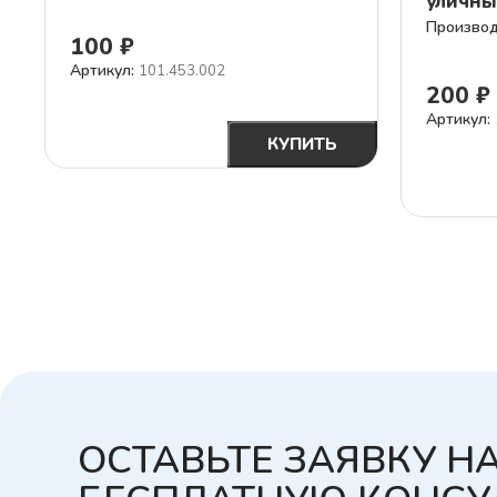
уличны
100
₽
Артикул:
101.453.002
200
₽
Артикул:
БЫСТРАЯ
В КОРЗИНУ
КУПИТЬ
ПОКУПКА С
ОПЛАТОЙ
В КОРЗИ
КАРТОЙ ИЛИ
СБП
ОСТАВЬТЕ ЗАЯВКУ Н