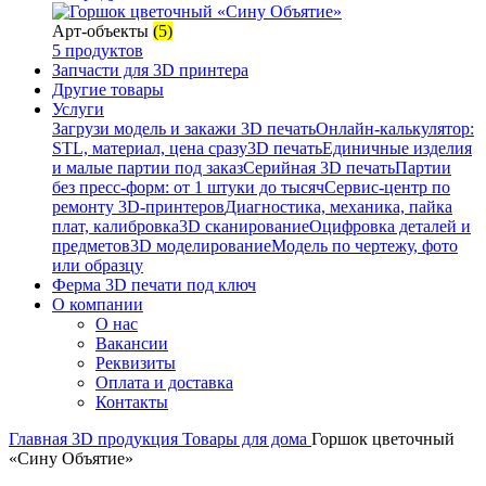
Арт-объекты
(5)
5 продуктов
Запчасти для 3D принтера
Другие товары
Услуги
Загрузи модель и закажи 3D печать
Онлайн-калькулятор:
STL, материал, цена сразу
3D печать
Единичные изделия
и малые партии под заказ
Серийная 3D печать
Партии
без пресс-форм: от 1 штуки до тысяч
Сервис-центр по
ремонту 3D-принтеров
Диагностика, механика, пайка
плат, калибровка
3D сканирование
Оцифровка деталей и
предметов
3D моделирование
Модель по чертежу, фото
или образцу
Ферма 3D печати под ключ
О компании
О нас
Вакансии
Реквизиты
Оплата и доставка
Контакты
Главная
3D продукция
Товары для дома
Горшок цветочный
«Сину Объятие»