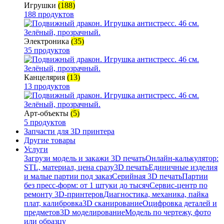
Игрушки
(188)
188 продуктов
Электроника
(35)
35 продуктов
Канцелярия
(13)
13 продуктов
Арт-объекты
(5)
5 продуктов
Запчасти для 3D принтера
Другие товары
Услуги
Загрузи модель и закажи 3D печать
Онлайн-калькулятор:
STL, материал, цена сразу
3D печать
Единичные изделия
и малые партии под заказ
Серийная 3D печать
Партии
без пресс-форм: от 1 штуки до тысяч
Сервис-центр по
ремонту 3D-принтеров
Диагностика, механика, пайка
плат, калибровка
3D сканирование
Оцифровка деталей и
предметов
3D моделирование
Модель по чертежу, фото
или образцу