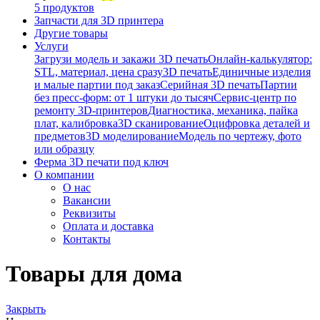
5 продуктов
Запчасти для 3D принтера
Другие товары
Услуги
Загрузи модель и закажи 3D печать
Онлайн-калькулятор:
STL, материал, цена сразу
3D печать
Единичные изделия
и малые партии под заказ
Серийная 3D печать
Партии
без пресс-форм: от 1 штуки до тысяч
Сервис-центр по
ремонту 3D-принтеров
Диагностика, механика, пайка
плат, калибровка
3D сканирование
Оцифровка деталей и
предметов
3D моделирование
Модель по чертежу, фото
или образцу
Ферма 3D печати под ключ
О компании
О нас
Вакансии
Реквизиты
Оплата и доставка
Контакты
Товары для дома
Закрыть